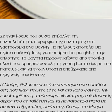
Σε έναν κόσμο που συχνά επιβάλλει την
πολυπλοκότητα, η ομορφιά της απλότητας στη
γαστρονομία είναι μαγική. Για πολλούς αποτελεί μια
εξαίσια επιλογή. Ίσως γιατί υπάρχει και μια ηθική στην
απλότητα. Τα φαγητά παρασκευάζονται από εποχικά
υλικά, που εμπεριέχουν όλη τη γεύση και το άρωμα του
πιάτου, χωρίς να έχουν υποστεί επεξεργασία από
εξωγενείς παράγοντες.
Η
Μαύρη Θάλασσα
είναι ένα εστιατόριο που επενδύει
στις ποιοτικές πρώτες ύλες και στο καλό φαγητό. Την
χαρακτηρίζουν η ατμόσφαιρα οικειότητας, ο θαλασσινός
αέρας που σε ταξιδεύει και τα πεντανόστιμα πιάτα με
προϊόντα εξαιρετικής ποιότητας. Οι σεφ στη Μαύρη