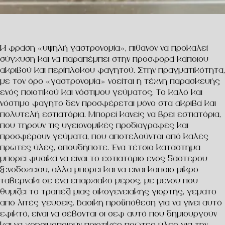
Η φράση «υψηλή γαστρονομία», πιθανόν να προκαλεί
σύγχυση και να παραπέμπει στην προσφορά κάποιου
ακριβού και περίπλοκου φαγητού. Στην πραγματικότητα,
με τον όρο «γαστρονομία» νοείται η τέχνη παρασκευής
ενός ποιοτικού και νόστιμου γεύματος. Το καλό και
νόστιμο φαγητό δεν προσφέρεται μόνο στα ακριβά και
πολυτελή εστιατόρια. Μπορεί κανείς να βρει εστιατόρια,
που τηρούν τις υγειονομικές προδιαγραφές και
προσφέρουν γεύματα, που αποτελούνται από καλές
πρώτες ύλες, οπουδήποτε. Ένα τέτοιο κατάστημα
μπορεί φυσικά να είναι το εστιατόριο ενός 5άστερου
ξενοδοχείου, αλλά μπορεί και να είναι κάποιο μικρό
ταβερνάκι σε ένα επαρχιακό μέρος, με μενού που
θυμίζει το τραπέζι μιας οικογενειακής γιορτής, γεμάτο
από λιτές γεύσεις. Βασική προϋπόθεση για να γίνει αυτό
εφικτό, είναι να σέβονται οι σεφ αυτό που δημιουργούν