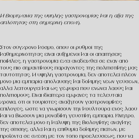
Η βιομηχανία της υψηλής γαστρονομίας και η αξία της
απλότητας στη σημερινή εποχή.
Στον σύγχρονο κόσμο, όπου οι ρυθμοί της
καθημερινότητας είναι αυξημένοι και οι απαιτήσεις
ποικίλες, η γαστρονομία έχει αναδειχθεί σε έναν από
τους πιο σημαντικούς παράγοντες της πολιτιστικής μας
ταυτότητας. Η υψηλή γαστρονομία, δεν αποτελεί πλέον
μόνο μια εμπειρία απόλαυσης και δοκιμής νέων γεύσεων,
αλλά λειτουργεί και ως γέφυρα που ενώνει λαούς και
πολιτισμούς. Είναι ιδιαίτερα εμφανές τα τελευταία
χρόνια, ότι οι τουρίστες αναζητούν γαστρονομικές
επιλογές, ώστε να γνωρίσουν την κουλτούρα ενός λαού
και να βιώσουν μια μοναδική γευστική εμπειρία. Κίνητρο,
δεν αποτελεί μόνο η κάλυψη της βιολογικής ανάγκης
της σίτισης, αλλά και η επιθυμία δοκιμής πιάτων, με
προϊόντα σε σχέση με τον τόπο προελεύσεως, που να