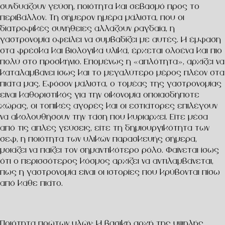
συνδυάζουν γεύση, ποιότητα και σεβασμό προς το
περιβάλλον. Τη σήμερον ημέρα μάλιστα, που οι
διατροφικές συνήθειες αλλάζουν ραγδαία, η
γαστρονομία οφείλει να συμβαδίζει με αυτές. Η έμφαση
στα φρέσκα και βιολογικά υλικά, έρχεται ολοένα και πιο
πολύ στο προσκήνιο. Επομένως η «απλότητα», αρχίζει να
καταλαμβάνει ίσως και το μεγαλύτερο μέρος πλέον στα
πιάτα μας. Εφόσον μάλιστα, ο τομέας της γαστρονομίας
είναι καθοριστικός για την οικονομία οποιασδήποτε
χώρας, οι τοπικές αγορές και οι εστιάτορες επιλέγουν
να ακολουθήσουν την τάση που κυριαρχεί. Είτε μέσα
από τις απλές γεύσεις, είτε τη δημιουργικότητα των
σεφ, η ποιότητα των υλικών παρασκευής σήμερα,
μοιάζει να παίζει τον σημαντικότερο ρόλο. Φαίνεται ίσως
ότι ο περισσότερος κόσμος αρχίζει να αντιλαμβάνεται,
πως η γαστρονομία είναι οι ιστορίες που κρύβονται πίσω
από κάθε πιάτο.
Ποιότητα πρώτων υλών: Η βασική αρχή της υψηλής