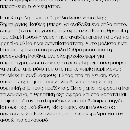
και να χρησιμοποιούν ποιοτικές πρώτες ύλες για την
παρασκευή των γευμάτων.
Η πρώτη ύλη είναι το θεμέλιο κάθε γευστικής
δημιουργίας, καθώς μπορεί να αναδείξει ένα απλό πιάτο,
επηρεάζοντας τη γεύση, την υφή, αλλά και τη θρεπτική
του αξία. Η φυσική γεύση που αναδύεται από τα αγνά και
φρέσκα υλικά είναι αναντικατάστατη. Αυτό μάλιστα είναι
κάτι που φαίνεται σε μεγάλο βαθμό μέσα από τη
μεσογειακή κουζίνα. Ένα ολόφρεσκο ψάρι, για
παράδειγμα, έχει τέτοια γαστρονομική αξία, που μπορεί
να σταθεί από μόνο του στο πιάτο, χωρίς περίπλοκες
τεχνικές ή συνδυασμούς. Εκτός από τη γεύση, ένας
υπεύθυνος σεφ πρέπει να λαμβάνει υπόψη και τη
θρεπτική αξία τους προϊόντος. Εκτός από τα φρούτα και
τα λαχανικά, η θρεπτική αξία αφορά και στα κρέατα και
τα ψάρια. Όταν αυτά προέρχονται από βιώσιμες πηγές
και σωστές μεθόδους εκτροφής, είναι πλούσια σε
πρωτεΐνες και καλά λιπαρά, που είναι ωφέλιμα για τον
ανθρώπινο οργανισμό.