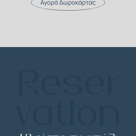
Αγορά Δωροκάρτας
Reser
vation