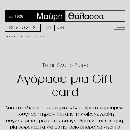
EN
GR
ΚΡΑΤΗΣΕΙΣ
ΑΡΧΙΚΗ
GIFT CARD
Το απόλυτο δώρο
Αγόρασε μια Gift
card
Από το ειλικρινές «ευχαριστώ!» μέχρι το χαρούμενο
«συγχαρητήρια!» και από την οικογενειακή
συγκέντρωση μέχρι την επαγγελματική συνάντηση,
μία δωροκάρτα για εστιατόριο μπορεί να γίνει το