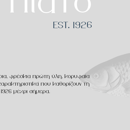
 πιάτο
EST. 1926
ρια, φρέσκια πρώτη ύλη, κορυφαία
 χαρακτηριστικά που καθορίζουν τη
926 μέχρι σήμερα.