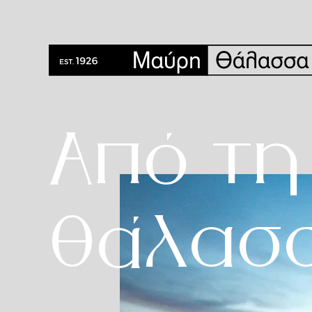
Από τη
θάλασ