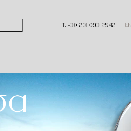
E
T. +30 231 093 2542
σα