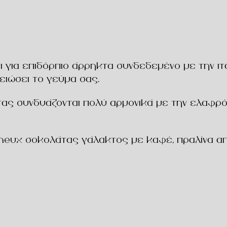
για επιδόρπιο άρρηκτα συνδεδεμένο με την ιταλ
ειώσει το γεύμα σας.
ας συνδυάζονται πολύ αρμονικά με την ελαφρότ
meux σοκολάτας γάλακτος με καφέ, πραλίνα α