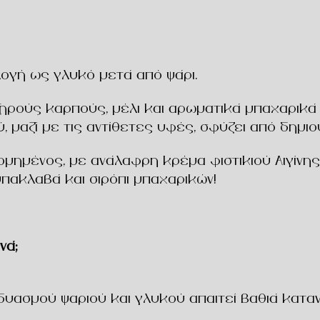
ιλογή ως
γλυκό μετά από ψάρι
.
ξηρούς καρπούς, μέλι και αρωματικά μπαχαρικ
 μαζί με τις αντίθετες υφές, σφύζει από δημιο
δομημένος
, με ανάλαφρη κρέμα φιστικιού Αιγίν
μπακλαβά και σιρόπι μπαχαρικών!
νά;
δυασμού ψαριού και γλυκού
απαιτεί βαθιά κατα