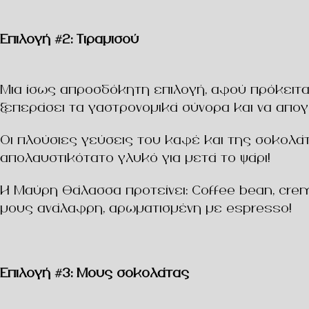
Επιλογή #2: Τιραμισού
Μια ίσως απροσδόκητη επιλογή, αφού πρόκειται 
ξεπεράσει τα γαστρονομικά σύνορα και να απογ
Οι πλούσιες γεύσεις του καφέ και της σοκολάτ
απολαυστικότατο
γλυκό για μετά το ψάρι
!
Η Μαύρη Θάλασσα προτείνει: Coffee bean
, cre
μους ανάλαφρη, αρωματισμένη με espresso!
Επιλογή #3: Μους σοκολάτας