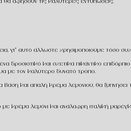
 θα αφήσουν τις καλύτερες εντυπώσεις.
λεια, γι’ αυτό άλλωστε χρησιμοποιούμε τόσο συ
να δροσιστικό και σχετικά πικάντικο επιδόρπιο
μα με τον καλύτερο δυνατό τρόπο.
α βάση και απαλή κρέμα λεμονιού, θα ξυπνήσει 
ό με κρέμα λεμόνι και ανάλαφρη ιταλική μαρέγκ