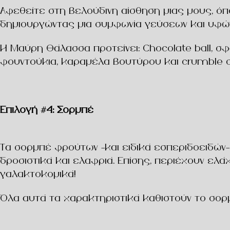
Αφεθείτε στη βελούδινη αίσθηση μιας μους, όπ
δημιουργώντας μια συμφωνία γεύσεων και υφώ
Η Μαύρη Θάλασσα προτείνει: Chocolate ball
, σ
φουντούκια, καραμέλα βουτύρου και crumble 
Επιλογή #4: Σορμπέ
Τα σορμπέ φρούτων -και ειδικά εσπεριδοειδών- 
δροσιστικά και ελαφριά. Επίσης, περιέχουν ελ
γαλακτοκομικά!
Όλα αυτά τα χαρακτηριστικά καθιστούν το σορ