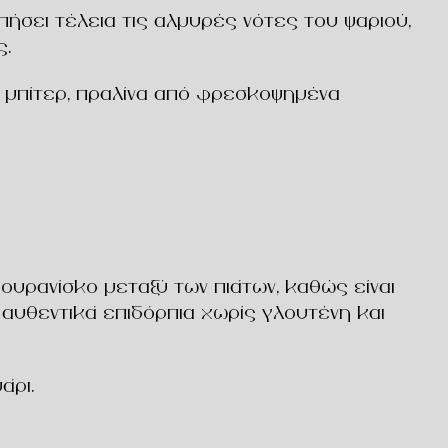
ήσει τέλεια τις αλμυρές νότες του ψαριού,
ς.
 μπίτερ, πραλίνα από φρεσκοψημένα
ουρανίσκο μεταξύ των πιάτων, καθώς είναι
 αυθεντικά επιδόρπια χωρίς γλουτένη και
ψάρι
.