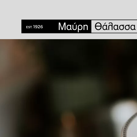
Συντάκτης:
Μαύρη Θάλασσα
Τι γλυκό πάει μετά το ψάρι; Αυτοί είναι οι ιδαν