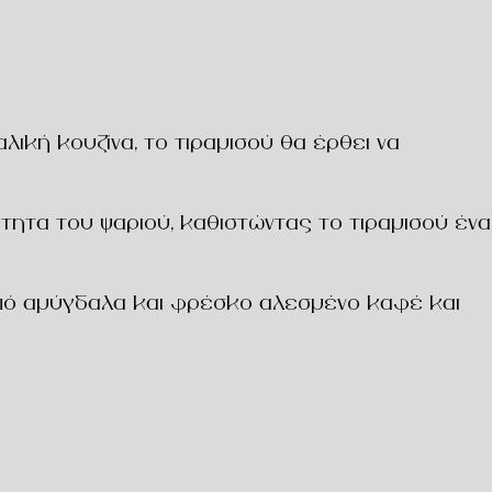
ική κουζίνα, το τιραμισού θα έρθει να
ητα του ψαριού, καθιστώντας το τιραμισού ένα
πό αμύγδαλα και φρέσκο αλεσμένο καφέ και