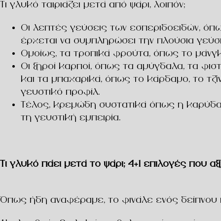
Τι γλυκό ταιριάζει μετά από ψάρι, λοιπόν;
Οι λεπτές γεύσεις των
εσπεριδοειδών
, όπ
έρχεται να συμπληρώσει την πλούσια γεύσ
Ομοίως, τα
τροπικά φρούτα
, όπως το
μάνγ
Οι
ξηροί καρποί
, όπως τα
αμύγδαλα
, τα
φιστ
και τα
μπαχαρικά
, όπως το
κάρδαμο
, το
τζί
γευστικό προφίλ.
Τέλος, κρεμώδη συστατικά όπως η
καρύδ
τη γευστική εμπειρία.
Τι γλυκό πάει μετά το ψάρι; 4+1 επιλογές που αξ
Όπως ήδη αναφέραμε, το φινάλε ενός δείπνου π