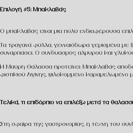
Επιλογή #5: Μπακλαβάς
Ο μπακλαβάς είναι μια πολύ ενδιαφέρουσα επ
Τα τραγανά φύλλα, γενναιόδωρα γεμισμένα με 
συναρπάσει. Ο συνδυασμός αλμυρού και γλυκού,
Η Μαύρη Θάλασσα προτείνει: Μπακλαβάς απο
φιστικιού Αιγίνης, ψιλοκομμένο καραμελωμένο 
Τελικά, τι επιδόρπιο να επιλέξω μετά τα θαλασσι
Στη σφαίρα της γαστρονομίας, η
τέχνη του
συν