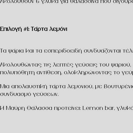
Ακολουθούν
6 γλυκά για θαλασσινά
που σίγουρα
Επιλογή #1: Τάρτα λεμόνι
Τα ψάρια και τα εσπεριδοειδή συνδυάζονται τέ
Ακολουθώντας τις λεπτές γεύσεις του ψαριού, έ
πολυπόθητη αντίθεση, ολοκληρώνοντας το γεύ
Μια απολαυστική τάρτα λεμονιού, με βουτυρένι
συνδυασμό γεύσεων.
Η Μαύρη Θάλασσα προτείνει
:
Lemon bar
, γλυκ