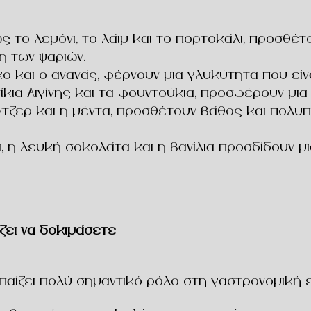
ως το
λεμόνι
, το
λάιμ
και το
πορτοκάλι
, προσθέτ
η των ψαριών.
κο
και ο
ανανάς
, φέρνουν μια γλυκύτητα που είν
ίκια Αιγίνης
και τα
φουντούκια
, προσφέρουν μια
ντζερ
και η
μέντα
, προσθέτουν βάθος και πολυπ
α
, η
λευκή σοκολάτα
και η
βανίλια
προσδίδουν μι
ίζει να δοκιμάσετε
αίζει πολύ σημαντικό ρόλο στη γαστρονομική ε