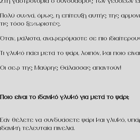
Στη γαστρονομία ο συνδυασμός των γεύσεων είνα
Πολύ συχνά, όμως, η επίτευξη αυτής της αρμονικ
τις τόσο ξεχωριστές.
Όταν, μάλιστα, αναφερόμαστε σε πιο ιδιαίτερ
Τι γλυκό πάει μετά το ψάρι
, λοιπόν, και
ποιο είν
Οι σεφ της
Μαύρης Θάλασσας
απαντούν!
Ποιο είναι το ιδανικό γλυκό για μετά το ψάρι;
Εάν θέλετε να συνδυάσετε
ψάρι και γλυκό
, υπ
ιδανική τελευταία πινελιά.