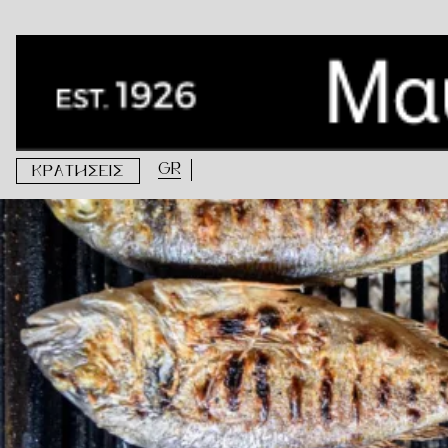
Ετικέτα:
ψησταριά
Ψήνονται όλα τα ψάρια στην ψησταριά;
GR
ΚΡΑΤΗΣΕΙΣ