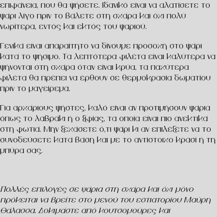
επιφάνεια, που θα ψήσετε. Ιδανικό είναι να αλατίσετε το
ψάρι λίγο πριν το βάλετε στη σχάρα και όχι πολύ
νωρίτερα, εντός και εκτός του ψαριού.
Γενικά είναι απαραίτητο να δίνουμε προσοχή στο ψάρι
κατά το ψήσιμο. Τα λεπτότερα φιλέτα είναι καλύτερα να
ψήνονται στη σχάρα όταν είναι κρύα, τα παχύτερα
φιλέτα θα πρέπει να έρθουν σε θερμοκρασία δωματίου
πριν το μαγείρεμα.
Για αρχάριους ψήστες, καλό είναι αν προτιμήσουν ψάρια
όπως το λαβράκι ή ο ξιφίας, τα οποία είναι πιο ανεκτικά
στη φωτιά. Μην ξεχάσετε ό,τι ψάρι κι αν επιλέξετε να το
συνοδεύσετε κατά βάση και με το αντίστοιχο κρασί ή τη
μπύρα σας.
Πολλές επιλογές σε ψάρια στη σχάρα και όχι μόνο
πρόκειται να βρείτε στο μενού του εστιατορίου
Μαύρη
Θάλασσα
. Δοκιμάστε από κουτσομούρες και