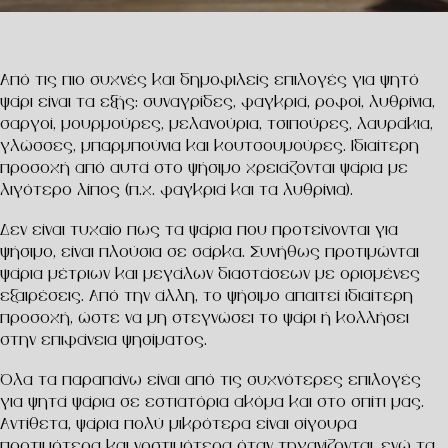
Από τις πιο συχνές και δημοφιλείς επιλογές για ψητό
ψάρι είναι τα εξής: συναγρίδες, φαγκριά, ροφοί, λυθρίνια,
σαργοί, μουρμούρες, μελανούρια, τσιπούρες, λαυράκια,
γλώσσες, μπαρμπούνια και κουτσουμούρες. Ιδιαίτερη
προσοχή από αυτά στο ψήσιμο χρειάζονται ψάρια με
λιγότερο λίπος (π.χ. φαγκριά και τα λυθρίνια).
Δεν είναι τυχαίο πως τα ψάρια που προτείνονται για
ψήσιμο, είναι πλούσια σε σάρκα. Συνήθως προτιμώνται
ψάρια μέτριων και μεγάλων διαστάσεων με ορισμένες
εξαιρέσεις. Από την άλλη, το ψήσιμο απαιτεί ιδιαίτερη
προσοχή, ώστε να μη στεγνώσει το ψάρι ή κολλήσει
στην επιφάνεια ψησίματος.
Όλα τα παραπάνω είναι από τις συχνότερες επιλογές
για ψητά ψάρια σε εστιατόρια ακόμα και στο σπίτι μας.
Αντίθετα, ψάρια πολύ μικρότερα είναι σίγουρα
προτιμότερα και νοστιμότερα όταν τηγανίζονται, ενώ τα