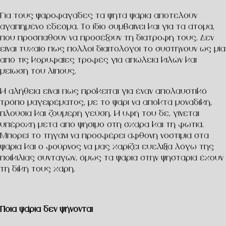
Για τους ψαροφαγάδες τα ψητά ψάρια αποτελούν
αγαπημένο έδεσμα. Το ίδιο συμβαίνει και για τα άτομα,
που προσπαθούν να προσέξουν τη διατροφή τους. Δεν
είναι τυχαίο πως πολλοί διαιτολόγοι το συστήνουν ως μία
από τις κορυφαίες τροφές για απώλεια κιλών και
μείωση του λίπους.
Η αλήθεια είναι πως πρόκειται για έναν απολαυστικό
τρόπο μαγειρέματος, με το ψάρι να αποκτά μοναδική,
πλούσια και ζουμερή γεύση. Η υφή του δε, γίνεται
υπέροχη μετά από ψήσιμο στη σχάρα και τη φωτιά.
Μπορεί το τηγάνι να προσφέρει άφθονη νοστιμιά στα
ψάρια και ο φούρνος να μας χαρίζει ευελιξία λόγω της
ποικιλίας συνταγών, όμως τα ψάρια στην ψησταριά έχουν
τη δική τους χάρη.
Ποια ψάρια δεν ψήνονται