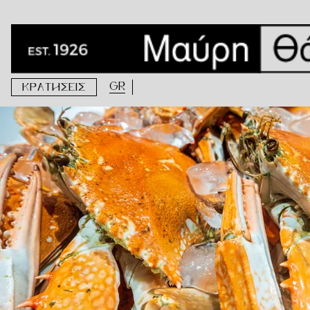
Ετικέτα:
καβουρόψιχα
Οι καλύτερες συνταγές με καβουρόψιχα
GR
ΚΡΑΤΗΣΕΙΣ