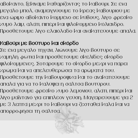
αβοκάντο, ξεκινάμε καθαρίζοντας το καβούρι. Σε ένα
μεγάλο μπολ, αναμειγνύουμε το κρέας καβουριού με
ένα ώριμο αβοκάντο κομμένο σε κύβους, λίγο φρέσκο
χυμό λάιμ, αλάτι, πιπέρι και ψιλοκομμένο κόλιανδρο.
Προσθέτουμε λίγο ελαιόλαδο και ανακατεύουμε απαλά.
Καβούρι με βούτυρο και σκόρδο
Σε ένα μεγάλο τηγάνι, λιώνουμε λίγο βούτυρο σε
χαμηλή φωτιά και προσθέτουμε σκελίδες σκόρδο
ψιλοκομμένες. Σοτάρουμε το σκόρδο μέχρι να πάρει
χρώμα και να απελευθερώσει τα αρώματά του.
Προσθέτουμε την καβουρόψιχα και το ανακατεύουμε
απαλά για να το καλύψει η σάλτσα βουτύρου.
Προσθέτουμε φρέσκο χυμό λεμονιού, αλάτι, πιπέρι και
λίγο μαϊντανό για επιπλέον γεύση. Μαγειρεύουμε για 2
με 3 λεπτά μέχρι το καβούρι να ζεσταθεί καλά και να
απορροφήσει τη σάλτσα.