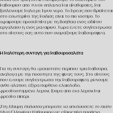
καβουριού από τυχόν σπλάχνα και ακαθαρσίες, και
ξεπλένουμε καλά με κρύο νερό. Το κρέας που βρίσκεται
στο εσωτερικό της κοιλιάς είναι το πιο νόστιμο. Το
αφαιρούμε προσεκτικά με τη βοήθεια ενός ειδικού
εργαλείου ή ενός μαχαιριού. Τώρα έχετε συγκεντρώσει
στο σκεύος σας αυτό που ονομάζουμε καβουρόψιχα.
Η καλύτερη συνταγή για καβουροσαλάτα
Για τη συνταγή θα χρειαστείτε περίπου τρία καβούρια,
ανάλογα με την ποσότητα της ψίχας τους. Στο σκεύος
που έχουμε συγκεντρώσει την καβουρόψιχα, ρίχνουμε
ανθό αλατιού, έξτρα παρθένο ελαιόλαδο,
φρεσκοστυμμένο λεμόνι, ξύσμα από ένα λεμόνι και
φρέσκο πιπέρι.
Στη
Μαύρη Θάλασσα
μπορείτε να απολαύσετε το πιάτο
Ψίχα Ελληνικού Καβουριού με εξαιρετικά παρθένο