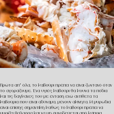
Πρώτα απ’ όλα, το καβούρι πρέπει να είναι ζωντανό όταν
το αγοράζουμε. Ένα υγιές καβούρι θα κουνά τα πόδια
και τις δαγκάνες του με ένταση ενώ αντίθετα τα
καβούρια που είναι αδύναμα, μένουν ακίνητα. Η μυρωδιά
είναι επίσης σημαντική καθώς το καβούρι πρέπει να
μυρίζει θάλασσα και να μη συνοδεύεται από κάποια