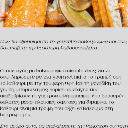
Πώς θα αξιοποιήσετε τη γευστική καβουρόψιχα και πώς
θα φτιάξετε την καλύτερη καβουροσαλάτα.
Οι συνταγές με καβουρόψιχα είναι ιδανικές για να
συμπληρώσετε με ένα gourmet πιάτο το τραπέζι σας.
Το καβούρι, με την τρυφερή υφή και τη μοναδική του
γεύση, μπορεί να μας χαρίσει συνταγές που
αναβαθμίζουν τη γαστρονομική εμπειρία. Από δροσερές
σαλάτες μέχρι πλούσιες σάλτσες για ζυμαρικά, το
καβούρι είναι μία τροφή που αξίζει να βάλουμε στη
διατροφή μας.
Στο άρθρο αυτό, θα ανακαλύψετε την καλύτερη συνταγή