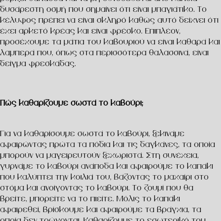
δυσάρεστη οσμή που σημαίνει ότι είναι μπαγιάτικο. Το
κέλυφος πρέπει να είναι σκληρό καθώς αυτό δείχνει ότι
έχει αρκετό κρέας και είναι φρέσκο. Επιπλέον,
προσέχουμε τα μάτια του καβουριού να είναι καθαρά και
λαμπερά που, όπως στα περισσότερα θαλασσινά, είναι
δείγμα φρεσκάδας.
Πώς καθαρίζουμε σωστά το καβούρι;
Για να καθαρίσουμε σωστά το καβούρι, ξεκινάμε
αφαιρώντας πρώτα τα πόδια και τις δαγκάνες, τα οποία
μπορούν να μαγειρευτούν ξεχωριστά. Στη συνέχεια,
γυρνάμε το καβούρι ανάποδα και αφαιρούμε το καπάκι
που καλύπτει την κοιλιά του, βάζοντας το μαχαίρι στο
στόμα και ανοίγοντας το καβούρι. Το ζουμί που θα
βρείτε, μπορείτε να το πιείτε. Μόλις το καπάκι
αφαιρεθεί, βρίσκουμε και αφαιρούμε τα βράγχια, τα
οποία δεν τρώγονται. Καθαρίζουμε το εσωτερικό του