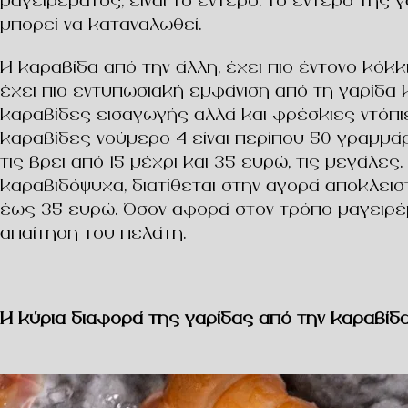
μαγειρέματος, είναι το έντερο. Το έντερο της 
μπορεί να καταναλωθεί.
Η καραβίδα από την άλλη, έχει πιο έντονο κόκκ
έχει πιο εντυπωσιακή εμφάνιση από τη γαρίδα 
καραβίδες εισαγωγής αλλά και φρέσκιες ντόπιες.
καραβίδες νούμερο 4 είναι περίπου 50 γραμμάρια
τις βρει από 15 μέχρι και 35 ευρώ, τις μεγάλε
καραβιδόψυχα, διατίθεται στην αγορά αποκλειστ
έως 35 ευρώ. Όσον αφορά στον τρόπο μαγειρέματ
απαίτηση του πελάτη.
Η κύρια διαφορά της γαρίδας από την καραβίδ