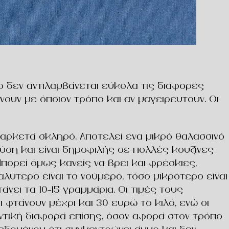
σο δεν αντιλαμβάνεται εύκολα τις διαφορές
ουν με όποιον τρόπο και αν μαγειρευτούν. Οι
ι αρκετά σκληρό. Αποτελεί ένα μικρό θαλασσινό
εύση και είναι δημοφιλής σε πολλές κουζίνες
πορεί όμως κανείς να βρει και φρέσκιες,
λύτερο είναι το νούμερο, τόσο μικρότερο είναι
άνει τα 10-15 γραμμάρια. Οι τιμές τους
 φτάνουν μέχρι και 30 ευρώ το κιλό, ενώ οι
αντική διαφορά επίσης, όσον αφορά στον τρόπο