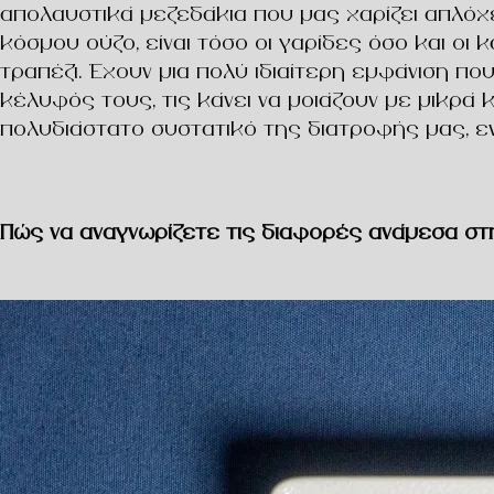
απολαυστικά μεζεδάκια που μας χαρίζει απλόχε
κόσμου ούζο, είναι τόσο οι γαρίδες όσο και ο
τραπέζι. Έχουν μια πολύ ιδιαίτερη εμφάνιση π
κέλυφός τους, τις κάνει να μοιάζουν με μικρά
πολυδιάστατο συστατικό της διατροφής μας, εν
Πώς να αναγνωρίζετε τις διαφορές ανάμεσα στη