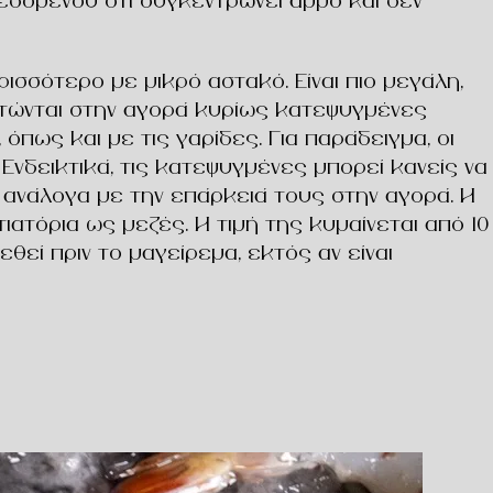
 δεδομένου ότι συγκεντρώνει άμμο και δεν
ισσότερο με μικρό αστακό. Είναι πιο μεγάλη,
αντώνται στην αγορά κυρίως κατεψυγμένες
όπως και με τις γαρίδες. Για παράδειγμα, οι
 Ενδεικτικά, τις κατεψυγμένες μπορεί κανείς να
ς, ανάλογα με την επάρκειά τους στην αγορά. Η
ατόρια ως μεζές. Η τιμή της κυμαίνεται από 10
εί πριν το μαγείρεμα, εκτός αν είναι