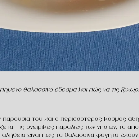
απημένο θαλασσινό έδεσμα και πώς να τις ξεχωρί
ην παρουσία του και ο περισσότερος κόσμος αδη
άζεται τις ονειρικές παραλίες των νησιών, τα α
Η αλήθεια είναι πως τα θαλασσινά φαγητά έχου