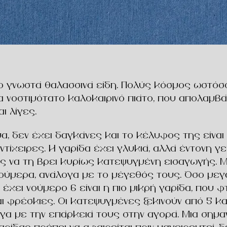
 πιο γνωστά θαλασσινά είδη. Πολύς κόσμος ωστό
 νοστιμότατο καλοκαιρινό πιάτο, που απολαμβάν
ι λίγες.
μα, δεν έχει δαγκάνες και το κέλυφος της είνα
τίχειρες. Η γαρίδα έχει γλυκιά, αλλά έντονη γ
ίς να τη βρει κυρίως κατεψυγμένη εισαγωγής. Μ
ούμερα, ανάλογα με το μέγεθός τους. Όσο μεγα
έχει νούμερο 6 είναι η πιο μικρή γαρίδα, που φτ
ι φρέσκιες. Οι κατεψυγμένες ξεκινούν από 5 και
ογα με την επάρκειά τους στην αγορά. Μια σημ