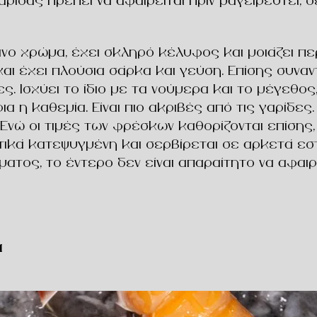
γαρίδας πρέπει να αφαιρείται πριν μαγειρευτεί,
ινο χρώμα, έχει σκληρό κέλυφος και μοιάζει περ
και έχει πλούσια σάρκα και γεύση. Επίσης συν
 Ισχύει το ίδιο με τα νούμερα και το μέγεθος, 
 η καθεμία. Είναι πιο ακριβές από τις γαρίδες.
ς. Ενώ οι τιμές των φρέσκων καθορίζονται επίση
ικά κατεψυγμένη και σερβίρεται σε αρκετά εστι
ος, το έντερο δεν είναι απαραίτητο να αφαιρεθ
α