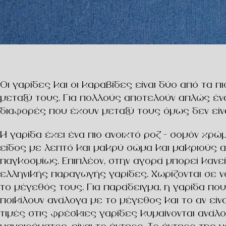
Οι γαρίδες και οι καραβίδες είναι δύο από τα
μεταξύ τους. Για πολλούς αποτελούν απλώς ένα
διαφορές που έχουν μεταξύ τους όμως δεν είνα
Η γαρίδα έχει ένα πιο ανοιχτό ροζ – σoμόν χρώ
είδος με λεπτό και μακρύ σώμα και μακριούς αν
παγκοσμίως. Επιπλέον, στην αγορά μπορεί κανε
ελληνικής παραγωγής γαρίδες. Χωρίζονται σε ν
το μέγεθός τους. Για παράδειγμα, η γαρίδα που 
ποικίλουν ανάλογα με το μέγεθος και το αν είνα
τιμές στις φρέσκιες γαρίδες κυμαίνονται ανάλ