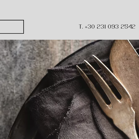
ου
T. +30 231 093 2542