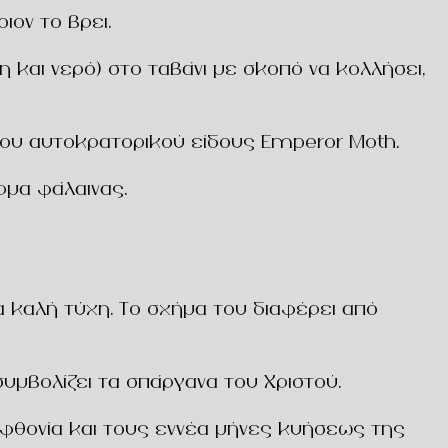
ιον το βρει.
 και νερό) στο ταβάνι με σκοπό να κολλήσει,
 του αυτοκρατορικού είδους Emperor Moth.
ρμα φάλαινας.
α καλή τύχη. Το σχήμα του διαφέρει από
υμβολίζει τα σπάργανα του Χριστού.
 αφθονία και τους εννέα μήνες κυήσεως της