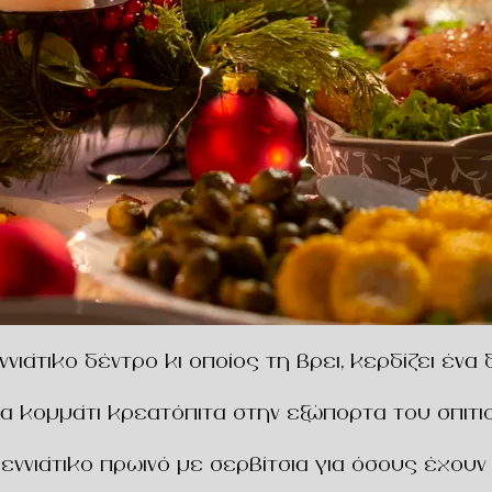
νιάτικο δέντρο κι οποίος τη βρει, κερδίζει ένα 
α κομμάτι κρεατόπιτα στην εξώπορτα του σπιτιού
εννιάτικο πρωινό με σερβίτσια για όσους έχουν 