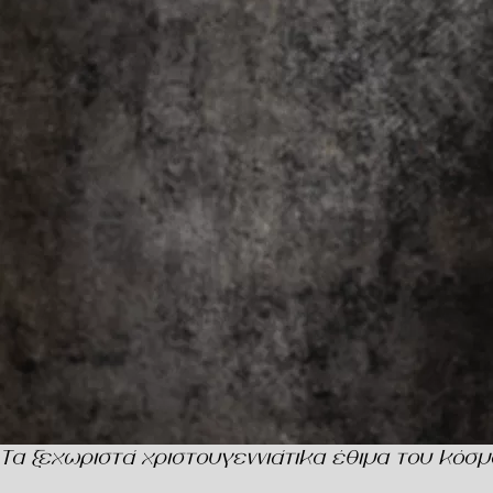
Τα ξεχωριστά χριστουγεννιάτικα έθιμα του κόσμ