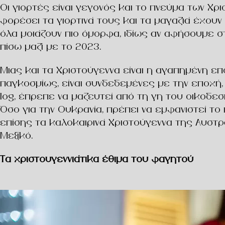
Οι γιορτές είναι γεγονός και το πνεύμα των Χρ
φορέσει τα γιορτινά τους και τα μαγαζιά έχουν 
όλα μοιάζουν πιο όμορφα, ιδίως αν αφήσουμε 
πίσω μαζί με το 2023.
Μιας και τα Χριστούγεννα είναι η αγαπημένη επο
παγκοσμίως, είναι συνδεδεμένες με την εποχή,
log, έπρεπε να μαζευτεί από τη γη του οικοδεσ
Όσο για την Ουκρανία, πρέπει να εμφανιστεί το
επίσης τα καλοκαιρινά Χριστούγεννα της Αυστρα
Μεξικό.
Τα χριστουγεννιάτικα έθιμα του φαγητού