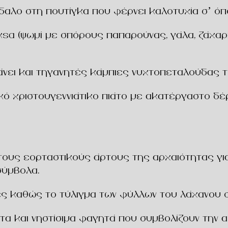
γδαλο στη πουτίγκα που φέρνει καλοτυχία σ’ όπο
sa (ψωμί με σπόρους παπαρούνας, γάλα, ζάχαρη
μβάνει και τηγανητές κάμπιες νυχτοπεταλούδας
ιακό χριστουγεννιάτικο πιάτο με ακατέργαστο δέ
στους εορταστικούς άρτους της αρχαιότητας γι
σύμβολα.
ες καθώς το τύλιγμα των φύλλων του λάχανου σ
στα και νηστίσιμα φαγητά που συμβολίζουν την