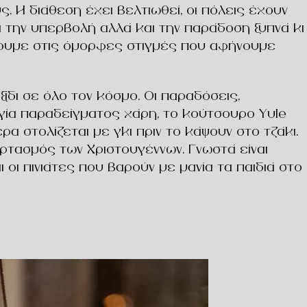
ς. Η διάθεση έχει βελτιωθεί, οι πόλεις έχουν
για την υπερβολή αλλά και την παράδοση ξυπνά κι
άσουμε στις όμορφες στιγμές που αφήνουμε
ίδι σε όλο τον κόσμο. Οι παραδόσεις,
ηγία παραδείγματος χάρη, το κούτσουρο Yule
 στολίζεται με γκι πριν το κάψουν στο τζάκι.
ορτασμός των Χριστουγέννων. Γνωστά είναι
οι πινιάτες που βαρούν με μανία τα παιδιά στο