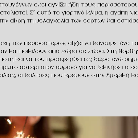
ιστουγέννων έχει αγγίξει ήδη τους περισσότερου
στολιστεί. Σ’ αυτό το γιορτινό κλίμα, η αγάπη 
στην άκρη τη μελαγχολία των εορτών και εστι
χή των περισσότερων, αξίζει να κάνουμε ένα ταξ
 αν και ποικίλουν από χώρα σε χώρα. Στη Νορβ
πότη και να του προσφερθεί ως δώρο ενώ σήμερα
 πρώτο αστέρι στον ουρανό για να ξεκινήσει ο ε
λίας, οι κάλτσες που κρεμούν στην Αμερική και 