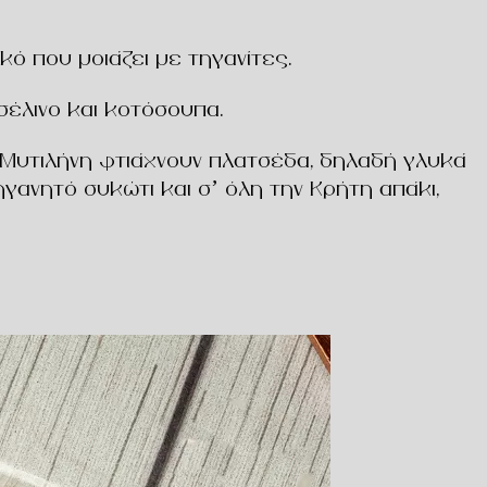
ό που μοιάζει με τηγανίτες.
σέλινο και κοτόσουπα.
τη Μυτιλήνη φτιάχνουν πλατσέδα, δηλαδή γλυκά
ηγανητό συκώτι και σ’ όλη την Κρήτη απάκι,