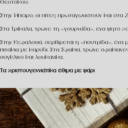
Θεοτόκου.
Στην Ήπειρο, οι πίτες πρωταγωνιστούν και στα 
Στα Τρίκαλα, τρώνε τη «γουρνάδα», ένα ψητό χο
Στην Κεφαλονιά, σερβίρεται η «πουτρίδα», ένα
πιτάκια με καρύδι. Στα Σφακιά, τρώνε σφακιανές
σύγκλινο και λουκάνικα.
Τα χριστουγεννιάτικα έθιμα με ψάρι