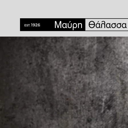
Ετικέτα:
χριστουγεννιάτικα έθιμα του φαγητού
Το ψάρι στα χριστουγεννιάτικα έθιμα του κόσμ