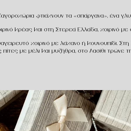
Ζαγοροχώρια φτιάχνουν τα «σπάργανα», ένα γλυκ
ιρινό κρέας και στη Στερεά Ελλάδα, χοιρινό με 
 μαγειρευτό χοιρινό με λάχανο ή κουνουπίδι. Σ
 πίτες με μέλι και μυζήθρα, στο Λασίθι τρώνε τ