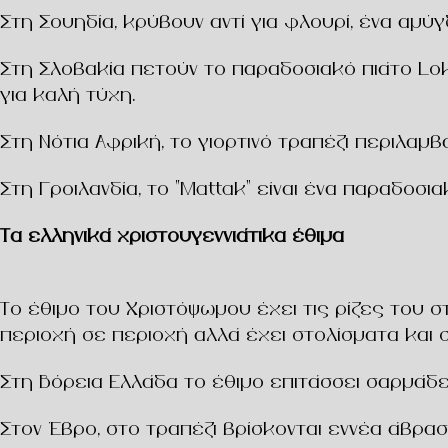
Στη Σουηδία, κρύβουν αντί για φλουρί, ένα αμύ
Στη Σλοβακία πετούν το παραδοσιακό πιάτο Lok
για καλή τύχη.
Στη Νότια Αφρική, το γιορτινό τραπέζι περιλα
Στη Γροιλανδία, το “Mattak” είναι ένα παραδοσ
Τα ελληνικά χριστουγεννιάτικα έθιμα
Το έθιμο του Χριστόψωμου έχει τις ρίζες του 
περιοχή σε περιοχή αλλά έχει στολίσματα και 
Στη Βόρεια Ελλάδα το έθιμο επιτάσσει σαρμάδ
Στον Έβρο, στο τραπέζι βρίσκονται εννέα άβρα