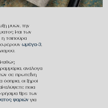
υξη μυών, την
ματος και των
ι η τσιπούρα
ροσφέρουν
ωμέγα-3
,
νισμού.
 καθώς
ραμμάρια, ανάλογα
γκών σε πρωτεΐνη
όσπρια, οι ξηροί
νακαλύψετε ποια
χρήσιμα tips των
ατος ψαριών
για