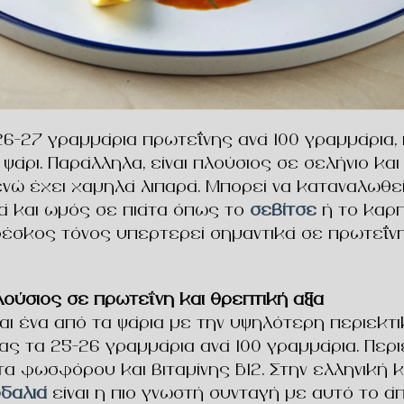
26–27 γραμμάρια πρωτεΐνης ανά 100 γραμμάρια,
άρι. Παράλληλα, είναι πλούσιος σε σελήνιο και
νώ έχει χαμηλά λιπαρά. Μπορεί να καταναλωθε
ά και ωμός σε πιάτα όπως το
σεβίτσε
ή το καρπά
ρέσκος τόνος υπερτερεί σημαντικά σε πρωτεΐν
λούσιος σε πρωτεΐνη και θρεπτική αξία
αι ένα από τα ψάρια με την υψηλότερη περιεκτ
ας τα 25–26 γραμμάρια ανά 100 γραμμάρια. Περι
α φωσφόρου και βιταμίνης Β12. Στην ελληνική κο
δαλιά
είναι η πιο γνωστή συνταγή με αυτό το άπ