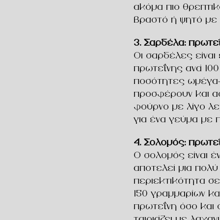
ακόμα πιο θρεπτι
βραστό ή ψητό με
3. Σαρδέλα: πρωτε
Οι σαρδέλες είναι 
πρωτεΐνης ανά 100
ποσότητες ωμέγα-
προσφέρουν και α
φούρνο με λίγο λεμ
για ένα γεύμα με 
4. Σολομός: πρωτεΐ
Ο σολομός είναι έ
αποτελεί μια πολύ
περιεκτικότητα σε
150 γραμμαρίων κ
πρωτεΐνη όσο και 
ταιριάζει με λαχαν