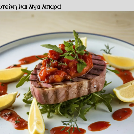
τεΐνη και λίγα λιπαρά