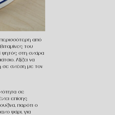
 περισσότερη από
 βιταμίνες του
ί ψητός στη σχάρα
τσιο. Αξίζει να
η σε σχέση με τον
ικότητα σε
έχει επίσης
υζίνα, παρότι ο
αχο ψάρι, για