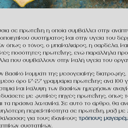
ούσια σε πρωτεΐνη η οποία συμβάλλει στην ανάπτ
οποιητικού συστήματος και στην υγεία του δέρ
ιών όπως ο τόνος, ο μπακαλιάρος, η σαρδέλα, κα
ικές ποσότητες πρωτεΐνης, ενώ παράλληλα π
αλλα που συμβάλλουν στην καλή υγεία του οργα
ύν βασικό κομμάτι της μεσογειακής διατροφής,
μέσο όρο 17–27 γραμμάρια πρωτεΐνης ανά 100 γ
νοστιμιά και κάλυψη των βασικών ημερήσιων ανα
νδυάσετε με φυτικές πηγές πρωτεΐνης, όπως τα 
αι τα πράσινα λαχανικά. Σε αυτό το άρθρο, θα α
ψηλότερη περιεκτικότητα σε πρωτεΐνη, μαζί με 
άλασσας για τους ιδανικούς
τρόπους μαγειρέμ
πτικών συστατικών.