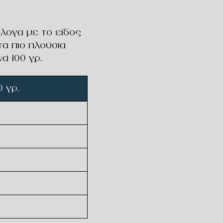
λογα με το είδος
τα πιο πλούσια
ά 100 γρ.
 γρ.