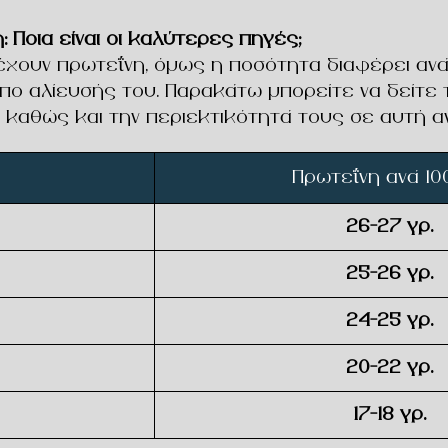
 Ποια είναι οι καλύτερες πηγές;
έχουν πρωτεΐνη, όμως η ποσότητα διαφέρει ανά
όπο αλίευσής του. Παρακάτω μπορείτε να δείτε 
 καθώς και την περιεκτικότητά τους σε αυτή αν
Πρωτεΐνη ανά 100
26–27 γρ.
25–26 γρ.
24–25 γρ.
20–22 γρ.
17–18 γρ.