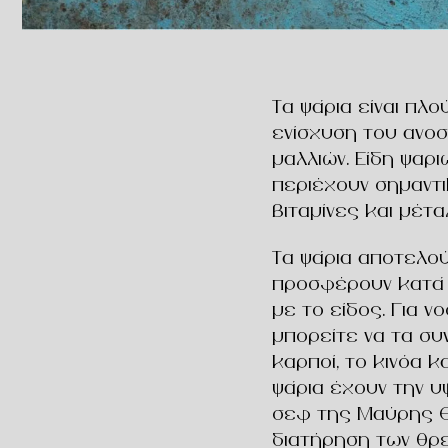
Τα ψάρια είναι πλ
ενίσχυση του ανοσ
μαλλιών. Είδη ψαρ
περιέχουν σημαντ
βιταμίνες και μέτ
Τα ψάρια αποτελο
προσφέρουν κατά 
με το είδος. Για 
μπορείτε να τα συ
καρποί, το κινόα κ
ψάρια έχουν την υ
σεφ της Μαύρης Θ
διατήρηση των θρε