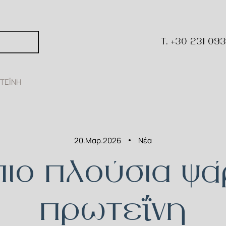
T. +30 231 09
ΕΪ́ΝΗ
20.Μαρ.2026
Νέα
πιο πλούσια ψά
πρωτεΐνη