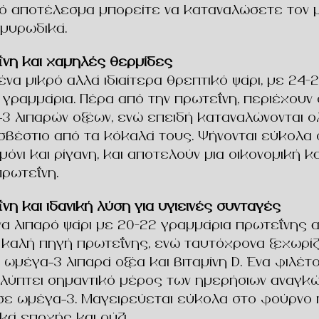
κό αποτέλεσμα μπορείτε να καταναλώσετε τον 
 μυρωδικά.
ΐνη και χαμηλές θερμίδες
ένα μικρό αλλά ιδιαίτερα θρεπτικό ψάρι, με 24–
 γραμμάρια. Πέρα από την πρωτεΐνη, περιέχουν
3 λιπαρών οξέων, ενώ επειδή καταναλώνονται ο
σβέστιο από τα κόκαλά τους. Ψήνονται εύκολα 
όνι και ρίγανη, και αποτελούν μια οικονομική 
πρωτεΐνη.
νη και ιδανική λύση για υγιεινές συνταγές
να λιπαρό ψάρι με 20–22 γραμμάρια πρωτεΐνης α
 καλή πηγή πρωτεΐνης, ενώ ταυτόχρονα ξεχωρίζ
 ωμέγα-3 λιπαρά οξέα και βιταμίνη D. Ένα φιλέ
αλύπτει σημαντικό μέρος των ημερήσιων αναγκ
σε ωμέγα-3. Μαγειρεύεται εύκολα στο φούρνο 
ικά εποχής και ρύζι.