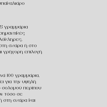
μπακαλιάρο
25 γραμμάρια
 σημαντικές
λόκληρες,
στη σχάρα ή στο
και γρήγορη επιλογή
νά 100 γραμμάρια,
ει για την υψηλή
το σολομού περίπου
ών τόσο σε
ή στη σχάρα και