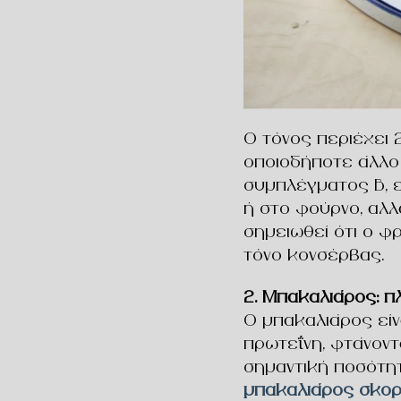
Ο τόνος περιέχει 
οποιοδήποτε άλλο ψ
συμπλέγματος Β, ε
ή στο φούρνο, αλλ
σημειωθεί ότι ο φ
τόνο κονσέρβας.
2. Μπακαλιάρος: π
Ο μπακαλιάρος είν
πρωτεΐνη, φτάνοντ
σημαντική ποσότητ
μπακαλιάρος σκορ